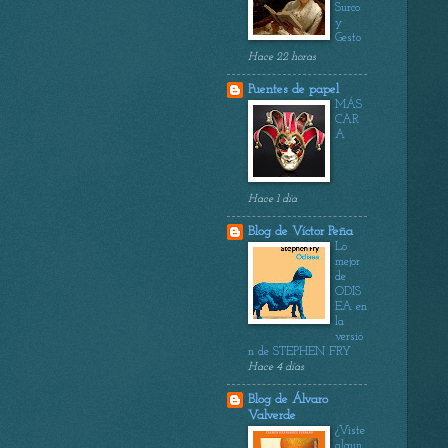
Surco
y
Gesto
Hace 22 horas
Puentes de papel
MÁS
CAR
A
Hace 1 día
Blog de Víctor Peña
Lo
mejor
de
ODIS
EA en
la
versió
n de STEPHEN FRY
Hace 4 días
Blog de Álvaro
Valverde
¿Viste
algun