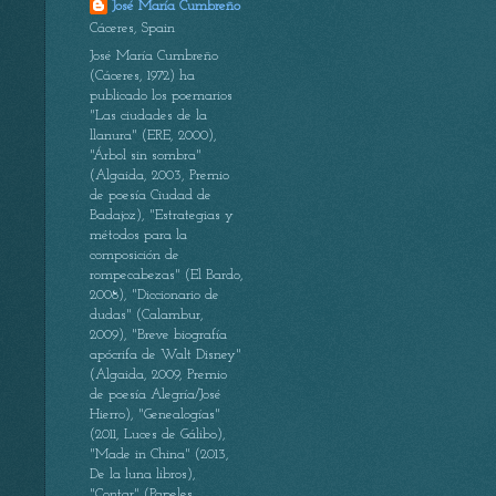
José María Cumbreño
Cáceres, Spain
José María Cumbreño
(Cáceres, 1972) ha
publicado los poemarios
"Las ciudades de la
llanura" (ERE, 2000),
"Árbol sin sombra"
(Algaida, 2003, Premio
de poesía Ciudad de
Badajoz), "Estrategias y
métodos para la
composición de
rompecabezas" (El Bardo,
2008), "Diccionario de
dudas" (Calambur,
2009), "Breve biografía
apócrifa de Walt Disney"
(Algaida, 2009, Premio
de poesía Alegría/José
Hierro), "Genealogías"
(2011, Luces de Gálibo),
"Made in China" (2013,
De la luna libros),
"Contar" (Papeles