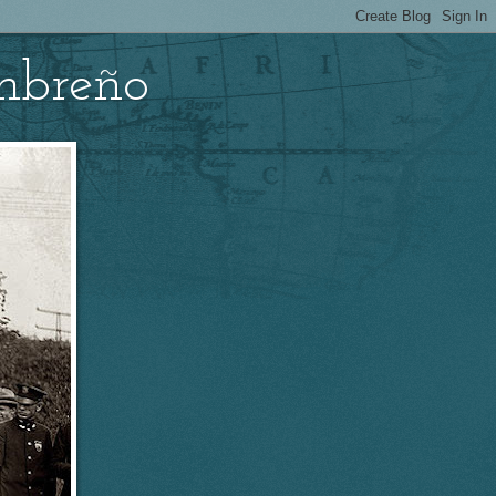
umbreño