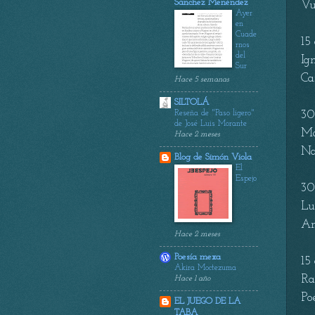
Sánchez Menéndez
Vu
Ayer
en
Cuade
15
rnos
del
Ig
Sur
Ca
Hace 5 semanas
SILTOLÁ
Reseña de "Paso ligero"
30
de José Luis Morante
Ma
Hace 2 meses
Na
Blog de Simón Viola
El
Espejo
30
Lu
An
Hace 2 meses
Poesía mexa
15
Akira Moctezuma
Ra
Hace 1 año
Po
EL JUEGO DE LA
TABA