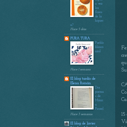
a vez
las
flores
de la
higuer
a?
Hace 5 días
PURA TURA
Pueblo
blanco
Fe
azul
cr
qu
Hace 1 semana
Su
El blog tardío de
Elena Román
CA
Dos
Co
poema
s de
Ca
Mónic
a
Picorel
15
Hace 3 semanas
Ví
El blog de Javier