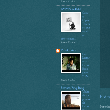
Hace 7 años
EMMA GUNST
Guisel
a
López,
Tenem
os que
cambi
ar
este tiempo...
Hace 7 años
Frank Báez
Una
Lectur
a de
Frank
Báez
junio
2018
Hace 8 años
Revista Ping Pong
Video
de un
Entra
poema
de
Frank
Suscrib