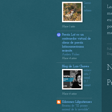
Gorrió
La
n
íntimo
me
eu
po
Hace 1 año
me
Poesía Lat es un
contenedor virtual de
obras de poesía
latinoamericana
Pub
reciente.
Eti
Andrés Fisher
Hace 4 años
N
Blog de Luis Chaves
entrev
ista /
canal
P
13 /
sinart
Hace 6 años
Ediciones Liliputienses
Reseña de "El primer
animal de lo invisible"