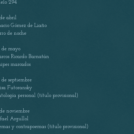
elo 294
 de abril
nacio Gómez de Liaño
rro de noche
 de mayo
rcos Ricardo Barnatán
ipes marcados
 de septiembre
isa Futoransky
tología personal (título provisional)
 de noviembre
fael Argullol
emas y contrapoemas (título provisional)