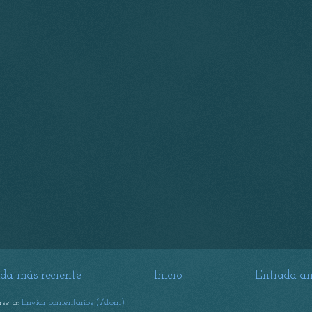
da más reciente
Inicio
Entrada an
irse a:
Enviar comentarios (Atom)