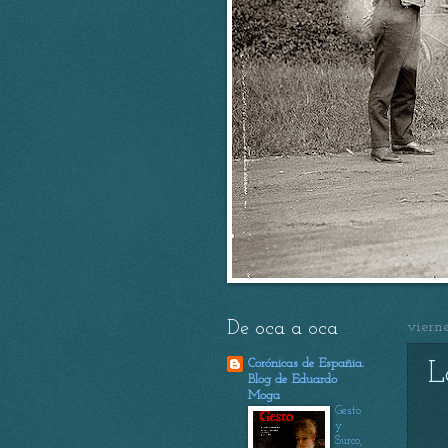
De oca a oca
viern
Corónicas de Españia.
L
Blog de Eduardo
Moga
Gesto
y
Surco,