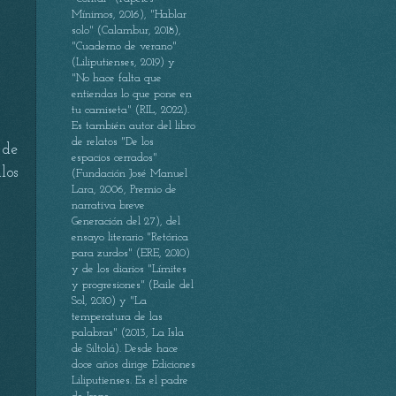
Mínimos, 2016), "Hablar
solo" (Calambur, 2018),
"Cuaderno de verano"
(Liliputienses, 2019) y
"No hace falta que
entiendas lo que pone en
tu camiseta" (RIL, 2022).
Es también autor del libro
de relatos "De los
 de
espacios cerrados"
los
(Fundación José Manuel
Lara, 2006, Premio de
narrativa breve
Generación del 27), del
ensayo literario "Retórica
para zurdos" (ERE, 2010)
0
y de los diarios "Límites
y progresiones" (Baile del
Sol, 2010) y "La
temperatura de las
palabras" (2013, La Isla
de Siltolá). Desde hace
doce años dirige Ediciones
Liliputienses. Es el padre